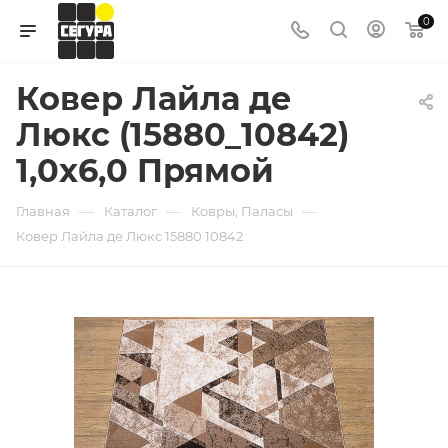
0
Ковер Лайла де
Люкс (15880_10842)
1,0х6,0 Прямой
—
—
—
Главная
Каталог
Ковры, Паласы
Ковер Лайла де Люкс 15880 10842