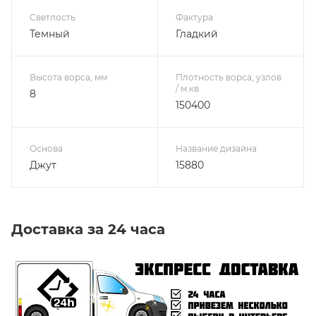
Светлость
Фактура
Темный
Гладкий
Высота ворса, мм
Плотность ворса, узлов
/ м.кв
8
150400
Основа
Название дизайна
Джут
15880
Доставка за 24 часа