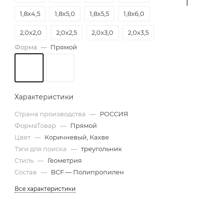
1,8х4,5
1,8х5,0
1,8х5,5
1,8х6,0
2,0х2,0
2,0х2,5
2,0х3,0
2,0х3,5
Форма
—
Прямой
2,0х4,0
2,0х4,5
2,0х5,0
2,0х5,5
2,0х6,0
2,5х6,0
Характеристики
Страна производства
—
РОССИЯ
ФормаТовар
—
Прямой
Цвет
—
Коричневый, Кахве
Тэги для поиска
—
треугольник
Стиль
—
Геометрия
Состав
—
BCF — Полипропилен
Все характеристики