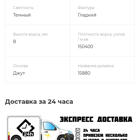
Светлость
Фактура
Темный
Гладкий
Высота ворса, мм
Плотность ворса, узлов
/ м.кв
8
150400
Основа
Название дизайна
Джут
15880
Доставка за 24 часа