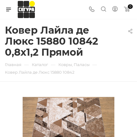
0
Ковер Лайла де
Люкс 15880 10842
0,8х1,2 Прямой
—
—
—
Главная
Каталог
Ковры, Паласы
Ковер Лайла де Люкс 15880 10842