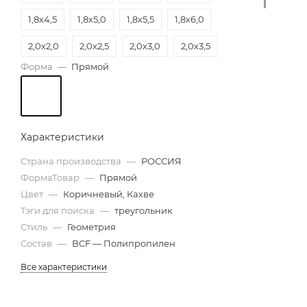
1,8х4,5
1,8х5,0
1,8х5,5
1,8х6,0
2,0х2,0
2,0х2,5
2,0х3,0
2,0х3,5
Форма
—
Прямой
2,0х4,0
2,0х4,5
2,0х5,0
2,0х5,5
2,0х6,0
2,5х6,0
Характеристики
Страна производства
—
РОССИЯ
ФормаТовар
—
Прямой
Цвет
—
Коричневый, Кахве
Тэги для поиска
—
треугольник
Стиль
—
Геометрия
Состав
—
BCF — Полипропилен
Все характеристики