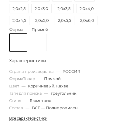
2,0х2,5
2,0х3,0
2,0х3,5
2,0х4,0
2,0х4,5
2,0х5,0
2,0х5,5
2,0х6,0
Форма
—
Прямой
2,5х6,0
Характеристики
Страна производства
—
РОССИЯ
ФормаТовар
—
Прямой
Цвет
—
Коричневый, Кахве
Тэги для поиска
—
треугольник
Стиль
—
Геометрия
Состав
—
BCF — Полипропилен
Все характеристики