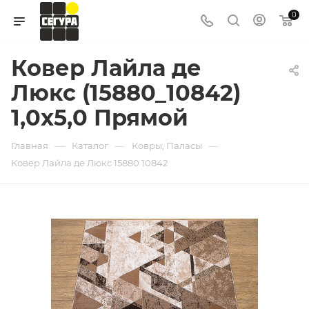
0
Ковер Лайла де
Люкс (15880_10842)
1,0х5,0 Прямой
—
—
—
Главная
Каталог
Ковры, Паласы
Ковер Лайла де Люкс 15880 10842