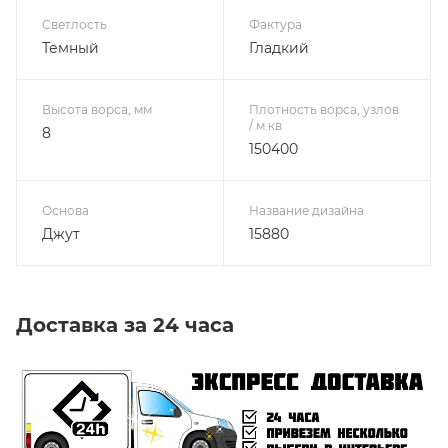
Светлость
Фактура
Темный
Гладкий
Высота ворса, мм
Плотность ворса, узлов
/ м.кв
8
150400
Основа
Название дизайна
Джут
15880
Доставка за 24 часа