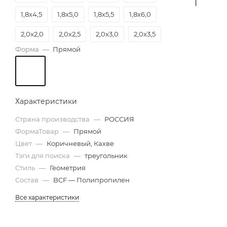
1,8х4,5
1,8х5,0
1,8х5,5
1,8х6,0
2,0х2,0
2,0х2,5
2,0х3,0
2,0х3,5
Форма
—
Прямой
2,0х4,0
2,0х4,5
2,0х5,0
2,0х5,5
2,0х6,0
2,5х6,0
Характеристики
Страна производства
—
РОССИЯ
ФормаТовар
—
Прямой
Цвет
—
Коричневый, Кахве
Тэги для поиска
—
треугольник
Стиль
—
Геометрия
Состав
—
BCF — Полипропилен
Все характеристики