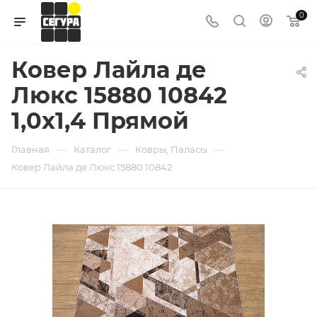
0
Ковер Лайла де
Люкс 15880 10842
1,0х1,4 Прямой
—
—
—
Главная
Каталог
Ковры, Паласы
Ковер Лайла де Люкс 15880 10842