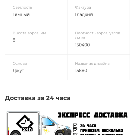
Светлость
Фактура
Темный
Гладкий
Высота ворса, мм
Плотность ворса, узлов
/ м.кв
8
150400
Основа
Название дизайна
Джут
15880
Доставка за 24 часа