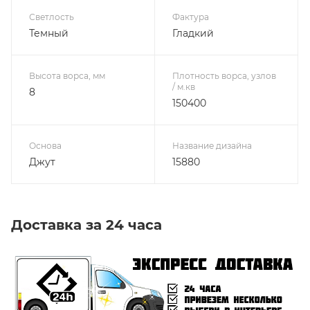
Светлость
Фактура
Темный
Гладкий
Высота ворса, мм
Плотность ворса, узлов
/ м.кв
8
150400
Основа
Название дизайна
Джут
15880
Доставка за 24 часа