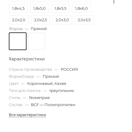
1,8х4,5
1,8х5,0
1,8х5,5
1,8х6,0
2,0х2,0
2,0х2,5
2,0х3,0
2,0х3,5
Форма
—
Прямой
2,0х4,0
2,0х4,5
2,0х5,0
2,0х5,5
2,0х6,0
2,5х6,0
Характеристики
Страна производства
—
РОССИЯ
ФормаТовар
—
Прямой
Цвет
—
Коричневый, Кахве
Тэги для поиска
—
треугольник
Стиль
—
Геометрия
Состав
—
BCF — Полипропилен
Все характеристики