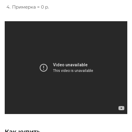
Экспресс доставка по СПб и ЛО = 0 р
при покупке
от 4'000
Поднимаем до квартиры
Показываем
несколько ковров
дома
Согласуем удобное время
Примерка = 0 р.