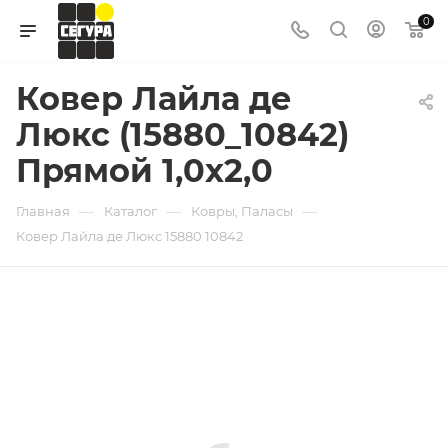
0
Ковер Лайла де
Люкс (15880_10842)
Прямой 1,0х2,0
—
—
—
Главная
Каталог
Ковры, Паласы
Ковер Лайла де Люкс 15880 10842