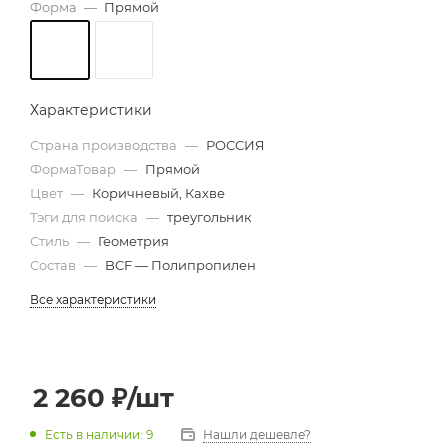
Форма
—
Прямой
2,0х4,0
2,0х4,5
2,0х5,0
2,0х5,5
2,0х6,0
2,5х6,0
Характеристики
Страна производства
—
РОССИЯ
ФормаТовар
—
Прямой
Цвет
—
Коричневый, Кахве
Тэги для поиска
—
треугольник
Стиль
—
Геометрия
Состав
—
BCF — Полипропилен
Все характеристики
2 260
₽
/шт