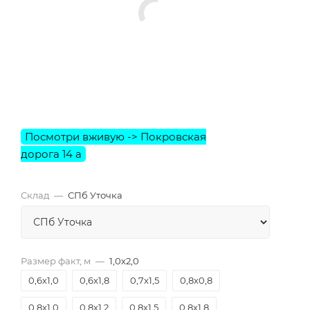
Склад
—
СПб Уточка
13% за самовывоз
СПб Уточка
Размер факт, м
—
1,0х2,0
0,6х1,0
0,6х1,8
0,7х1,5
0,8х0,8