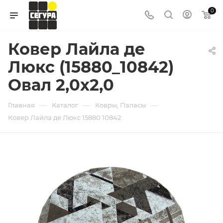
0
Ковер Лайла де
Люкс (15880_10842)
Овал 2,0х2,0
—
—
—
Главная
Каталог
Ковры, Паласы
Ковер Лайла де Люкс 15880 10842