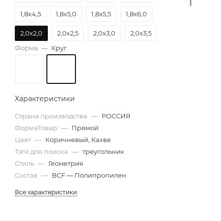
1,8х4,5
1,8х5,0
1,8х5,5
1,8х6,0
2,0х2,0
2,0х2,5
2,0х3,0
2,0х3,5
Форма
—
Круг
2,0х4,0
2,0х4,5
2,0х5,0
2,0х5,5
2,0х6,0
2,5х6,0
Характеристики
Страна производства
—
РОССИЯ
ФормаТовар
—
Прямой
Цвет
—
Коричневый, Кахве
Тэги для поиска
—
треугольник
Стиль
—
Геометрия
Состав
—
BCF — Полипропилен
Все характеристики