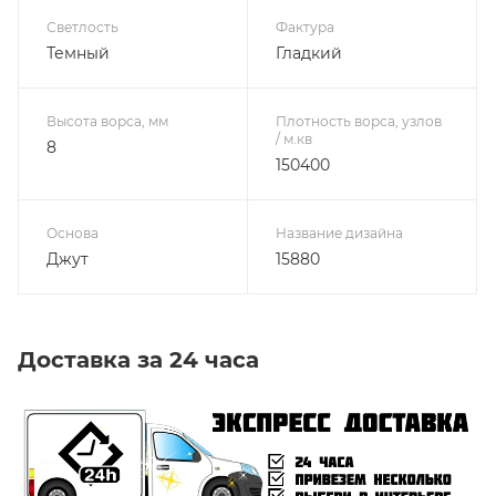
Светлость
Фактура
Темный
Гладкий
Высота ворса, мм
Плотность ворса, узлов
/ м.кв
8
150400
Основа
Название дизайна
Джут
15880
Доставка за 24 часа