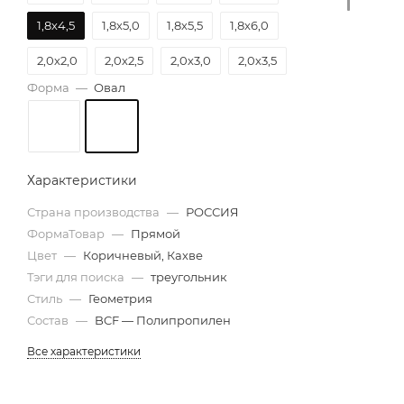
1,8х4,5
1,8х5,0
1,8х5,5
1,8х6,0
2,0х2,0
2,0х2,5
2,0х3,0
2,0х3,5
Форма
—
Овал
2,0х4,0
2,0х4,5
2,0х5,0
2,0х5,5
2,0х6,0
2,5х6,0
Характеристики
Страна производства
—
РОССИЯ
ФормаТовар
—
Прямой
Цвет
—
Коричневый, Кахве
Тэги для поиска
—
треугольник
Стиль
—
Геометрия
Состав
—
BCF — Полипропилен
Все характеристики