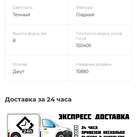
Светлость
Фактура
Темный
Гладкий
Высота ворса, мм
Плотность ворса, узлов
/ м.кв
8
150400
Основа
Название дизайна
Джут
15880
Доставка за 24 часа