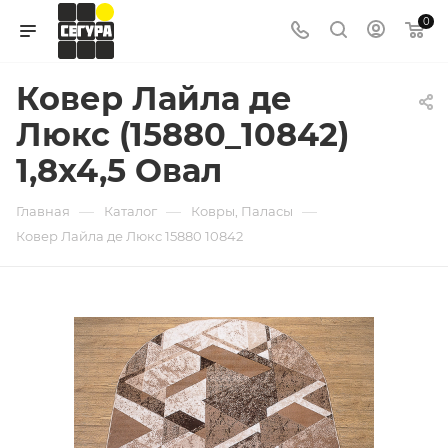
0
Ковер Лайла де
Люкс (15880_10842)
1,8х4,5 Овал
—
—
—
Главная
Каталог
Ковры, Паласы
Ковер Лайла де Люкс 15880 10842