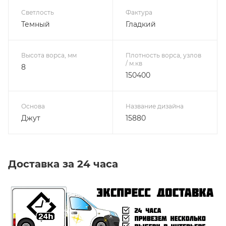
Светлость
Фактура
Темный
Гладкий
Высота ворса, мм
Плотность ворса, узлов
/ м.кв
8
150400
Основа
Название дизайна
Джут
15880
Доставка за 24 часа