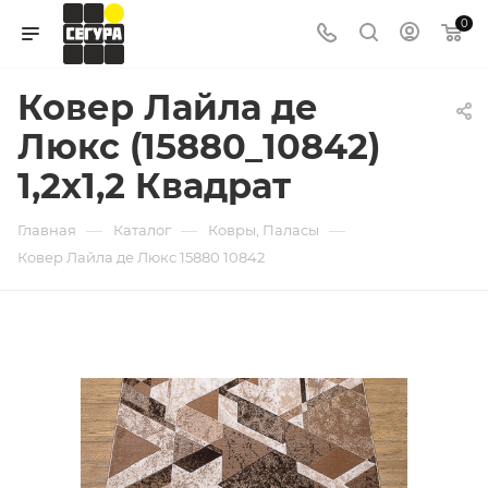
0
Ковер Лайла де
Люкс (15880_10842)
1,2х1,2 Квадрат
—
—
—
Главная
Каталог
Ковры, Паласы
Ковер Лайла де Люкс 15880 10842