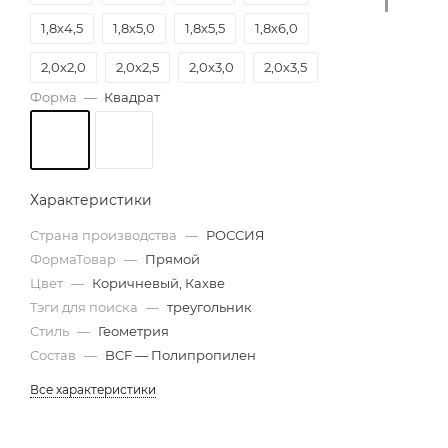
1,8х4,5
1,8х5,0
1,8х5,5
1,8х6,0
2,0х2,0
2,0х2,5
2,0х3,0
2,0х3,5
Форма
—
Квадрат
2,0х4,0
2,0х4,5
2,0х5,0
2,0х5,5
2,0х6,0
2,5х6,0
Характеристики
Страна производства
—
РОССИЯ
ФормаТовар
—
Прямой
Цвет
—
Коричневый, Кахве
Тэги для поиска
—
треугольник
Стиль
—
Геометрия
Состав
—
BCF — Полипропилен
Все характеристики