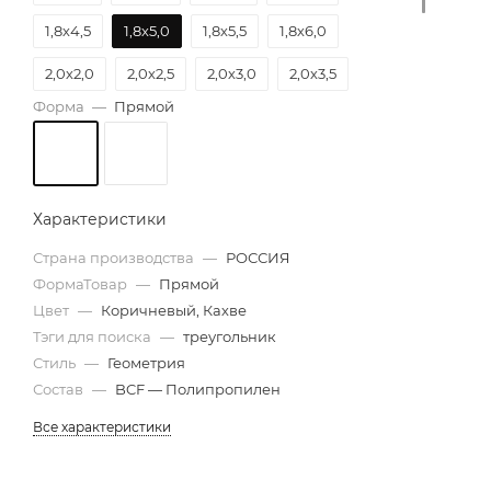
1,8х4,5
1,8х5,0
1,8х5,5
1,8х6,0
2,0х2,0
2,0х2,5
2,0х3,0
2,0х3,5
Форма
—
Прямой
2,0х4,0
2,0х4,5
2,0х5,0
2,0х5,5
2,0х6,0
2,5х6,0
Характеристики
Страна производства
—
РОССИЯ
ФормаТовар
—
Прямой
Цвет
—
Коричневый, Кахве
Тэги для поиска
—
треугольник
Стиль
—
Геометрия
Состав
—
BCF — Полипропилен
Все характеристики