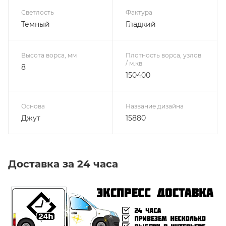
Светлость
Фактура
Темный
Гладкий
Высота ворса, мм
Плотность ворса, узлов
/ м.кв
8
150400
Основа
Название дизайна
Джут
15880
Доставка за 24 часа