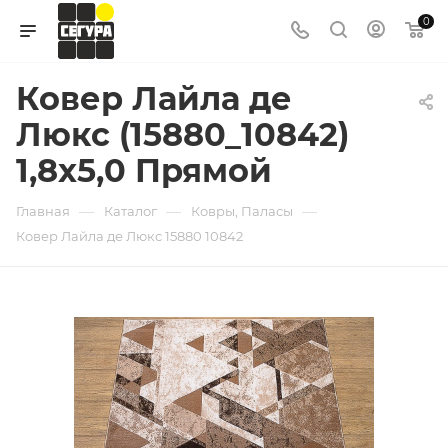
0
Ковер Лайла де
Люкс (15880_10842)
1,8х5,0 Прямой
—
—
—
Главная
Каталог
Ковры, Паласы
Ковер Лайла де Люкс 15880 10842