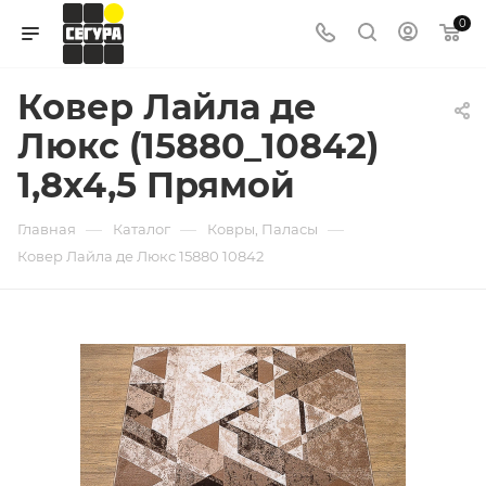
0
Ковер Лайла де
Люкс (15880_10842)
1,8х4,5 Прямой
—
—
—
Главная
Каталог
Ковры, Паласы
Ковер Лайла де Люкс 15880 10842