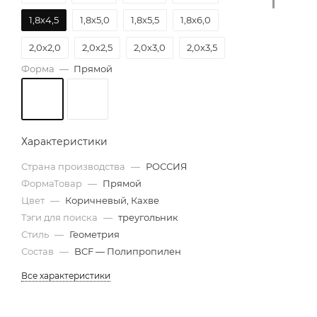
1,8х4,5
1,8х5,0
1,8х5,5
1,8х6,0
2,0х2,0
2,0х2,5
2,0х3,0
2,0х3,5
Форма
—
Прямой
2,0х4,0
2,0х4,5
2,0х5,0
2,0х5,5
2,0х6,0
2,5х6,0
Характеристики
Страна производства
—
РОССИЯ
ФормаТовар
—
Прямой
Цвет
—
Коричневый, Кахве
Тэги для поиска
—
треугольник
Стиль
—
Геометрия
Состав
—
BCF — Полипропилен
Все характеристики