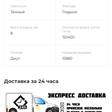
Светлость
Фактура
Темный
Гладкий
Высота ворса, мм
Плотность ворса, узлов
/ м.кв
8
150400
Основа
Название дизайна
Джут
15880
Доставка за 24 часа