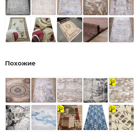
Похожие
на
отрез
на
на
отрез
отрез