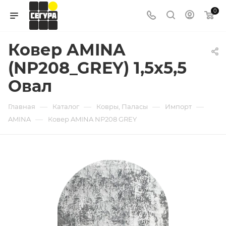
0
Ковер AMINA
(NP208_GREY) 1,5х5,5
Овал
—
—
—
—
Главная
Каталог
Ковры, Паласы
Импорт
—
AMINA
Ковер AMINA NP208 GREY