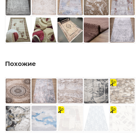
Похожие
на
отрез
на
на
отрез
отрез