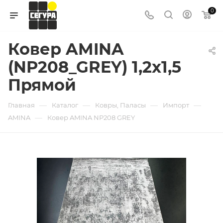
0
Ковер AMINA
(NP208_GREY) 1,2х1,5
Прямой
—
—
—
—
Главная
Каталог
Ковры, Паласы
Импорт
—
AMINA
Ковер AMINA NP208 GREY