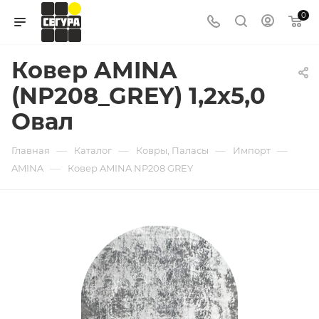
0
Ковер AMINA
(NP208_GREY) 1,2х5,0
Овал
—
—
—
—
Главная
Каталог
Ковры, Паласы
Импорт
—
AMINA
Ковер AMINA NP208 GREY