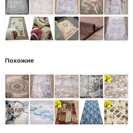
Похожие
на
отрез
на
на
отрез
отрез