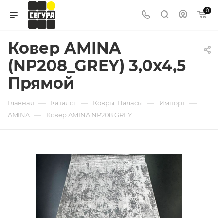
0
Ковер AMINA
(NP208_GREY) 3,0х4,5
Прямой
—
—
—
—
Главная
Каталог
Ковры, Паласы
Импорт
—
AMINA
Ковер AMINA NP208 GREY