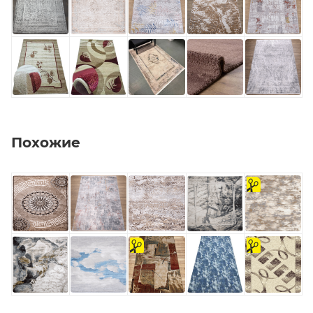
Похожие
на
отрез
на
на
отрез
отрез