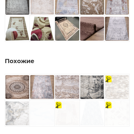
Похожие
на
отрез
на
на
отрез
отрез