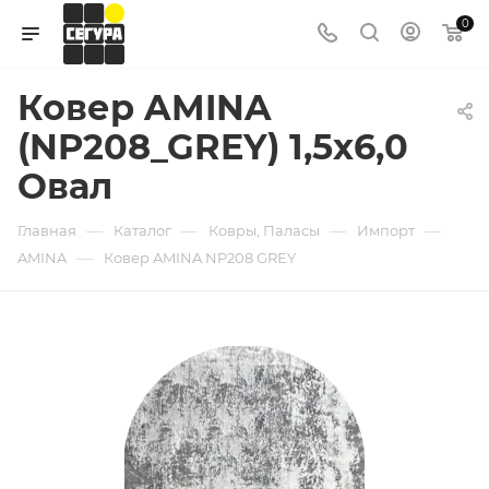
0
Ковер AMINA
(NP208_GREY) 1,5х6,0
Овал
—
—
—
—
Главная
Каталог
Ковры, Паласы
Импорт
—
AMINA
Ковер AMINA NP208 GREY