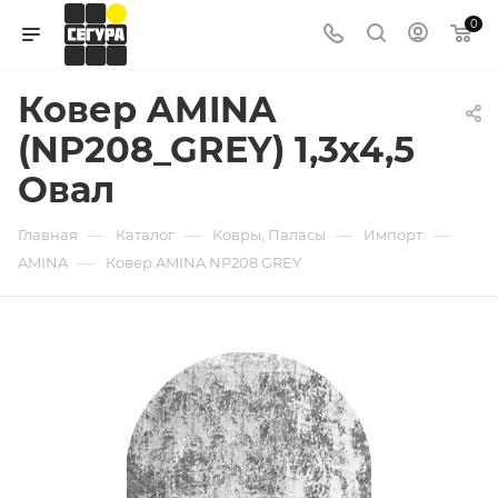
0
Ковер AMINA
(NP208_GREY) 1,3х4,5
Овал
—
—
—
—
Главная
Каталог
Ковры, Паласы
Импорт
—
AMINA
Ковер AMINA NP208 GREY