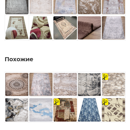
Похожие
на
отрез
на
на
отрез
отрез