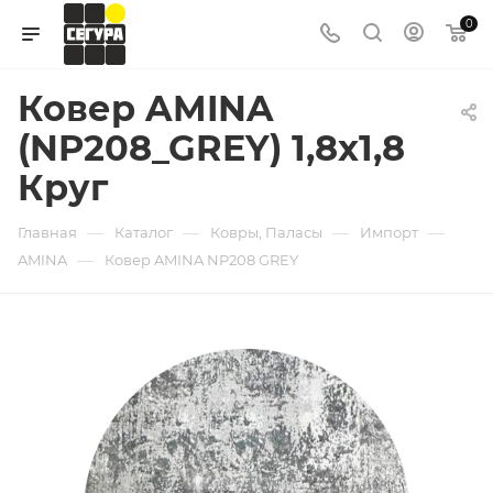
0
Ковер AMINA
(NP208_GREY) 1,8х1,8
Круг
—
—
—
—
Главная
Каталог
Ковры, Паласы
Импорт
—
AMINA
Ковер AMINA NP208 GREY