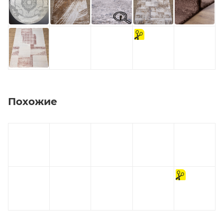
на
отрез
Похожие
на
отрез