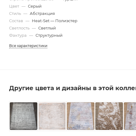
Цвет
1,2х2,0
—
Серый
1,2х2,5
1,2х3,0
1,2х3,5
Стиль
—
Абстракция
1,2х4,0
1,2х4,5
1,2х5,0
1,2х5,5
Состав
—
Heat-Set — Полиэстер
Светлость
—
Светлый
1,2х6,0
1,3х1,3
1,3х1,5
1,3х1,7
Фактура
—
Структурный
1,3х1,8
1,3х2,0
1,3х2,5
1,3х3,0
Все характеристики
1,3х3,5
1,3х4,0
1,3х4,5
1,3х5,0
1,3х5,5
1,3х6,0
1,4х2,0
1,4х2,5
1,5х1,5
1,5х1,8
1,5х2,0
1,5х2,3
Другие цвета и дизайны в этой колл
1,5х2,5
1,5х3,0
1,5х3,5
1,5х4,0
1,5х4,5
1,5х5,0
1,5х5,5
1,5х6,0
1,8х1,8
1,8х2,0
1,8х2,3
1,8х2,5
1,8х2,8
1,8х3,0
1,8х3,5
1,8х4,0