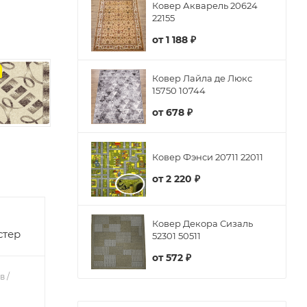
Ковер Акварель 20624
22155
от
1 188 ₽
з
Ковер Лайла де Люкс
15750 10744
от
678 ₽
Ковер Фэнси 20711 22011
от
2 220 ₽
Ковер Декора Сизаль
стер
52301 50511
от
572 ₽
в /