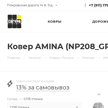
+7 (911) 1
Покровская дорога 14 А. 9 до 17
КОВРЫ
ДОРОЖ
Ковер AMINA (NP208_GRE
—
—
—
—
Главная
Каталог
Ковры, Паласы
Импорт
AM
ТОВАР УЧАСТВУЕТ В АКЦИЯХ
13% за самовывоз
Склад
—
СПб Уточка
СПб Уточка