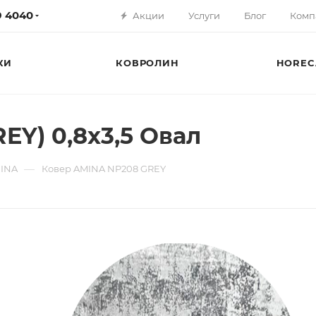
79 4040
Акции
Услуги
Блог
Комп
КИ
КОВРОЛИН
HOREC
Y) 0,8х3,5 Овал
—
INA
Ковер AMINA NP208 GREY