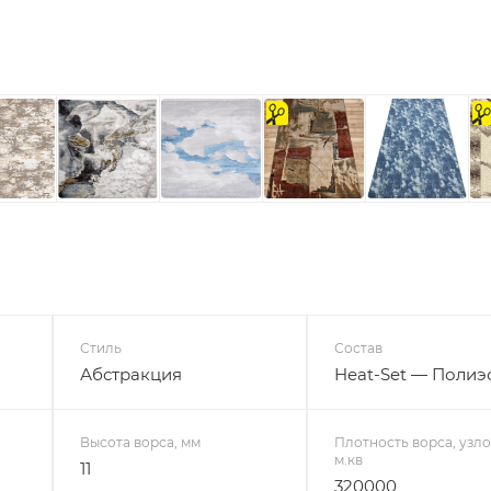
на
на
отрез
отре
Стиль
Состав
Абстракция
Heat-Set — Полиэ
Высота ворса, мм
Плотность ворса, узло
м.кв
11
320000