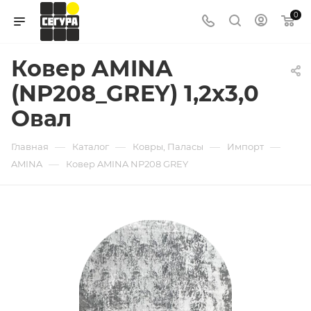
0
Ковер AMINA
(NP208_GREY) 1,2х3,0
Овал
—
—
—
—
Главная
Каталог
Ковры, Паласы
Импорт
—
AMINA
Ковер AMINA NP208 GREY