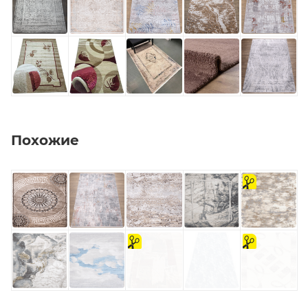
Похожие
на
отрез
на
на
отрез
отрез