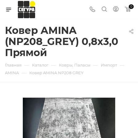
0
Ковер AMINA
(NP208_GREY) 0,8х3,0
Прямой
—
—
—
—
Главная
Каталог
Ковры, Паласы
Импорт
—
AMINA
Ковер AMINA NP208 GREY