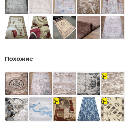
Похожие
на
отрез
на
на
отрез
отрез