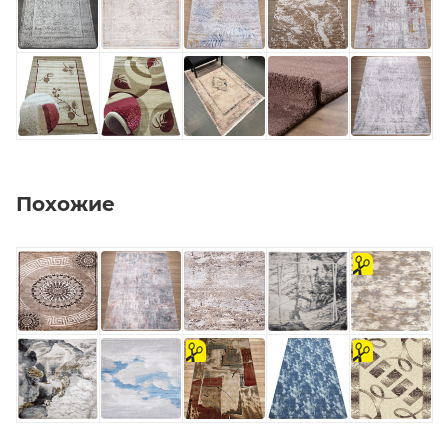
Похожие
на
отрез
на
на
отрез
отрез