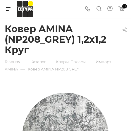
0
Ковер AMINA
(NP208_GREY) 1,2х1,2
Круг
—
—
—
—
Главная
Каталог
Ковры, Паласы
Импорт
—
AMINA
Ковер AMINA NP208 GREY