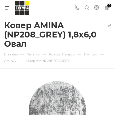
0
Ковер AMINA
(NP208_GREY) 1,8х6,0
Овал
—
—
—
—
Главная
Каталог
Ковры, Паласы
Импорт
—
AMINA
Ковер AMINA NP208 GREY