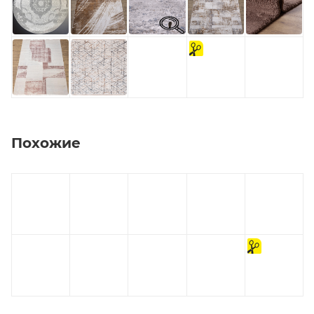
на
отрез
Похожие
на
отрез