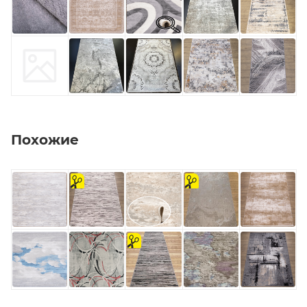
Похожие
на
на
отрез
отрез
на
отрез