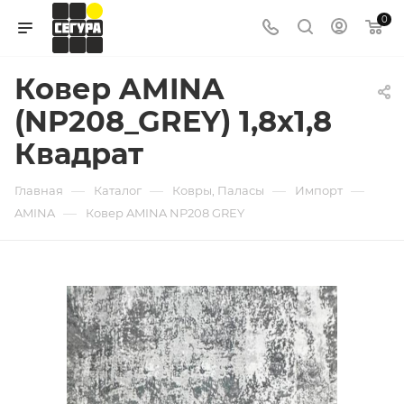
0
Ковер AMINA
(NP208_GREY) 1,8х1,8
Квадрат
—
—
—
—
Главная
Каталог
Ковры, Паласы
Импорт
—
AMINA
Ковер AMINA NP208 GREY