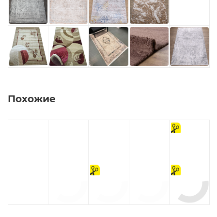
Похожие
на
отрез
на
на
отрез
отрез