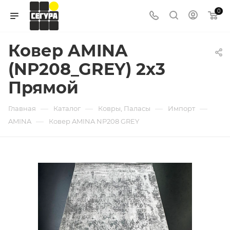
0
Ковер AMINA
(NP208_GREY) 2x3
Прямой
—
—
—
—
Главная
Каталог
Ковры, Паласы
Импорт
—
AMINA
Ковер AMINA NP208 GREY