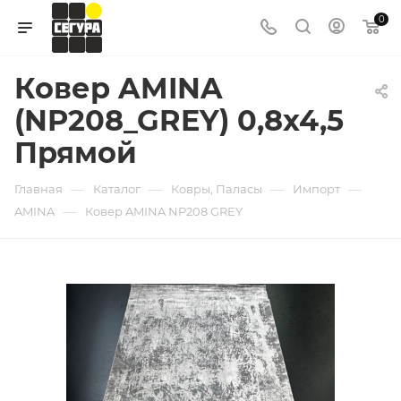
0
Ковер AMINA
(NP208_GREY) 0,8х4,5
Прямой
—
—
—
—
Главная
Каталог
Ковры, Паласы
Импорт
—
AMINA
Ковер AMINA NP208 GREY