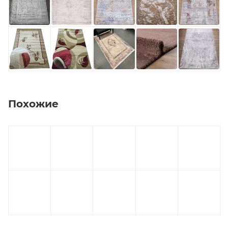
Похожие
на
отрез
на
на
отрез
отрез