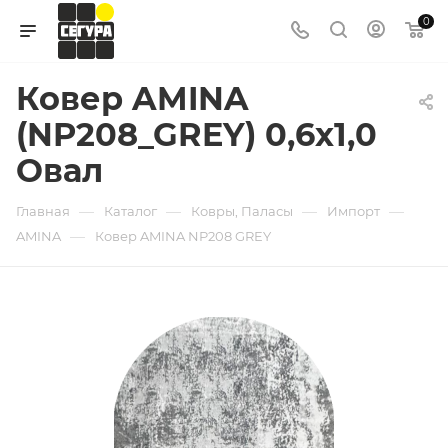
0
Ковер AMINA
(NP208_GREY) 0,6х1,0
Овал
—
—
—
—
Главная
Каталог
Ковры, Паласы
Импорт
—
AMINA
Ковер AMINA NP208 GREY