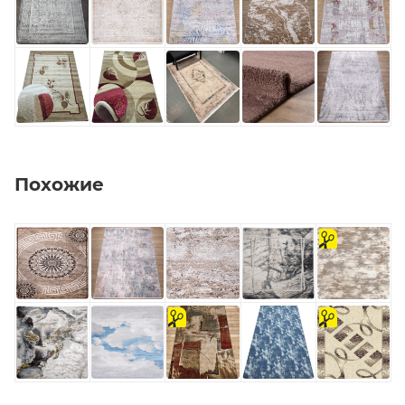
Похожие
на
отрез
на
на
отрез
отрез