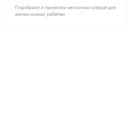
РАБОТЫ
—
08.02.2023
Ковры для интерната
Подобрали и привезли несколько ковров для
жилых комнат ребятам