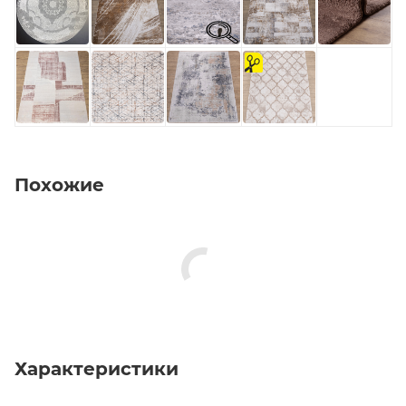
на
отрез
Похожие
на
отрез