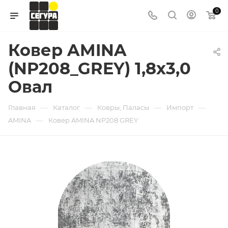
0
Ковер AMINA
(NP208_GREY) 1,8х3,0
Овал
—
—
—
—
Главная
Каталог
Ковры, Паласы
Импорт
—
AMINA
Ковер AMINA NP208 GREY