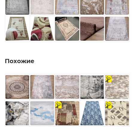
Похожие
на
отрез
на
на
отрез
отрез