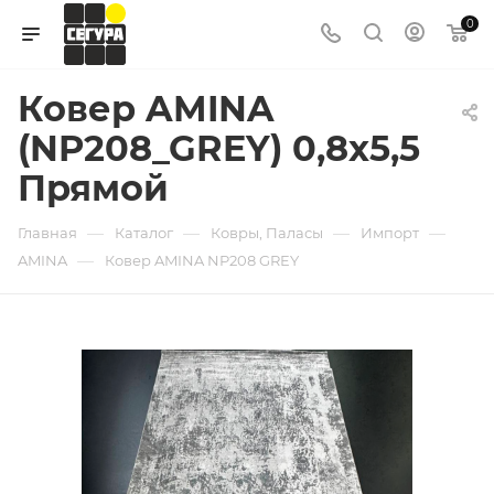
0
Ковер AMINA
(NP208_GREY) 0,8х5,5
Прямой
—
—
—
—
Главная
Каталог
Ковры, Паласы
Импорт
—
AMINA
Ковер AMINA NP208 GREY