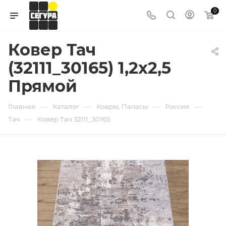
0
Ковер Тач
(32111_30165) 1,2х2,5
Прямой
—
—
—
—
Главная
Каталог
Ковры, Паласы
Россия
—
Тач
Ковер Тач 32111_30165