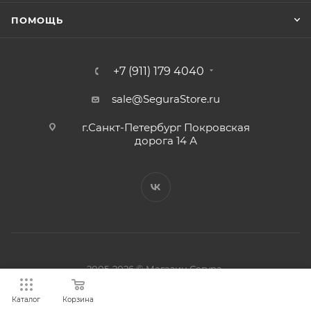
ПОМОЩЬ
+7 (911) 179 4040
sale@SeguraStore.ru
г.Санкт-Петербург Покровская
дорога 14 А
2005-2026 © Магазин Сегура.
ООО “Север-З” ИНН 7810734771
Каталог
Корзина