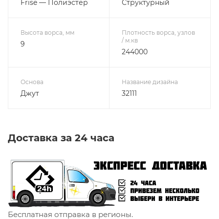
Frise — Полиэстер
Структурный
Высота ворса, мм
Плотность ворса, узлов
/ м.кв
9
244000
Основа
Название дизайна
Джут
32111
Доставка за 24 часа
Бесплатная отправка в регионы.