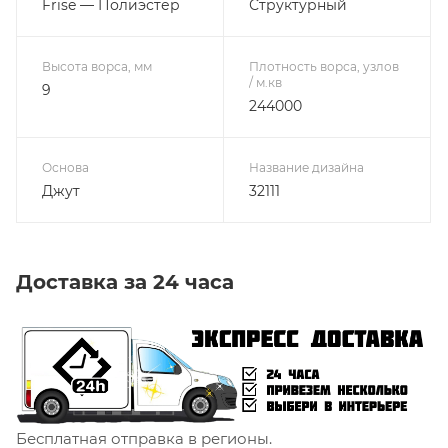
Frise — Полиэстер
Структурный
Высота ворса, мм
Плотность ворса, узлов
/ м.кв
9
244000
Основа
Название дизайна
Джут
32111
Доставка за 24 часа
Бесплатная отправка в регионы.