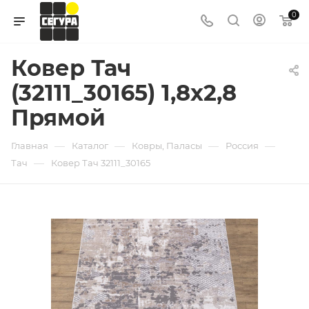
0
Ковер Тач
(32111_30165) 1,8х2,8
Прямой
—
—
—
—
Главная
Каталог
Ковры, Паласы
Россия
—
Тач
Ковер Тач 32111_30165