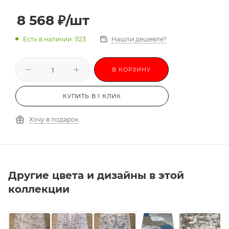
3,0х3,5
3,0х4,0
3,0х4,5
3,0х5,0
8 568
₽
/шт
3,0х5,5
3,0х6,0
-
Есть в наличии: 1123
Нашли дешевле?
В КОРЗИНУ
КУПИТЬ В 1 КЛИК
Хочу в подарок
Другие цвета и дизайны в этой
коллекции