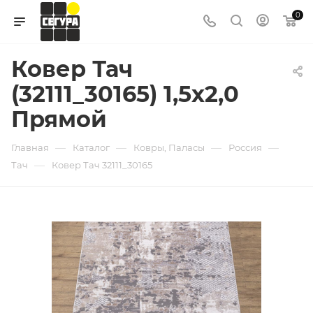
0
Ковер Тач
(32111_30165) 1,5х2,0
Прямой
—
—
—
—
Главная
Каталог
Ковры, Паласы
Россия
—
Тач
Ковер Тач 32111_30165