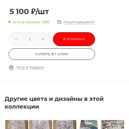
3,0х3,5
3,0х4,0
3,0х4,5
3,0х5,0
5 100
₽
/шт
3,0х5,5
3,0х6,0
-
Есть в наличии: 1936
Нашли дешевле?
В КОРЗИНУ
КУПИТЬ В 1 КЛИК
Хочу в подарок
Другие цвета и дизайны в этой
коллекции