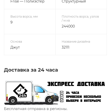
Frise — Полиэстер
Структурный
Высота ворса, мм
Плотность ворса, узлов
/ м.кв
9
244000
Основа
Название дизайна
Джут
32111
Доставка за 24 часа
Бесплатная отправка в регионы.