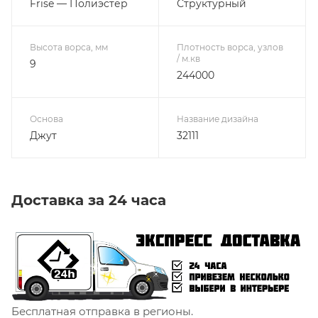
Frise — Полиэстер
Структурный
Высота ворса, мм
Плотность ворса, узлов
/ м.кв
9
244000
Основа
Название дизайна
Джут
32111
Доставка за 24 часа
Бесплатная отправка в регионы.