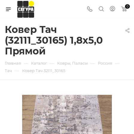
0
Ковер Тач
(32111_30165) 1,8х5,0
Прямой
—
—
—
—
Главная
Каталог
Ковры, Паласы
Россия
—
Тач
Ковер Тач 32111_30165