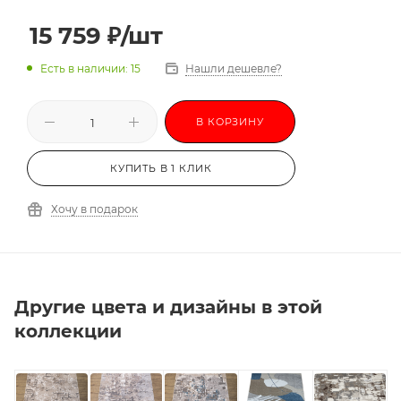
3,0х3,5
3,0х4,0
3,0х4,5
3,0х5,0
15 759
₽
/шт
3,0х5,5
3,0х6,0
-
Есть в наличии: 15
Нашли дешевле?
В КОРЗИНУ
КУПИТЬ В 1 КЛИК
Хочу в подарок
Другие цвета и дизайны в этой
коллекции