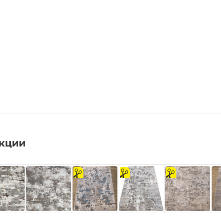
екции
на
На
на
отрез
отрез
отрез