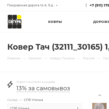
+7 (911) 1
Покровская дорога 14 А. 9 до 17
КОВРЫ
ДОРОЖ
Ковер Тач (32111_30165) 
—
—
—
—
Главная
Каталог
Ковры, Паласы
Россия
Тач
ТОВАР УЧАСТВУЕТ В АКЦИЯХ
13% за самовывоз
Склад
—
СПб Уточка
СПб Уточка