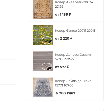
Ковер Акварель 20624
22155
от
1 188 ₽
Ковер Фэнси 20711 22011
от
2 220 ₽
Ковер Декора Сизаль
52308 50522
от
572 ₽
Ковер Лайла де Люкс
15771 10766
6 780
₽
/шт