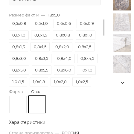
Размер факт, м
—
1,8х5,0
0,5х0,8
0,5х1,0
0,6х0,6
0,6х0,9
0,6х1,0
0,6х1,5
0,8х0,8
0,8х1,0
0,8х1,3
0,8х1,5
0,8х2,0
0,8х2,5
0,8х3,0
0,8х3,5
0,8х4,0
0,8х4,5
0,8х5,0
0,8х5,5
0,8х6,0
1,0х1,0
1,0х1,5
1,0х1,8
1,0х2,0
1,0х2,5
Форма
—
Овал
1,0х3,0
1,0х3,5
1,0х4,0
1,0х4,5
1,0х5,0
1,0х5,5
1,0х6,0
1,2х1,2
1,2х1,5
1,2х1,8
1,2х2,0
1,2х2,5
Характеристики
1,2х3,0
1,2х3,5
1,2х4,0
1,2х4,5
Страна производства
—
РОССИЯ