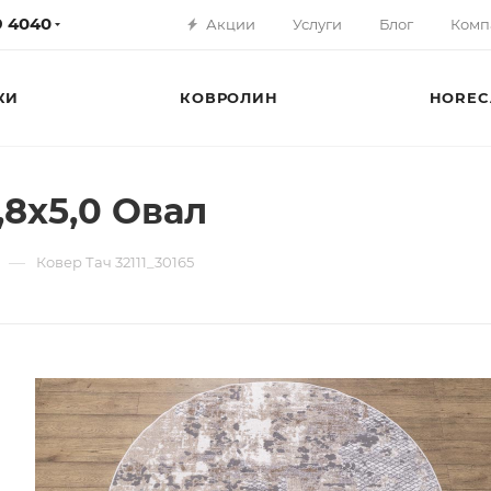
79 4040
Акции
Услуги
Блог
Комп
КИ
КОВРОЛИН
HOREC
1,8х5,0 Овал
—
Ковер Тач 32111_30165