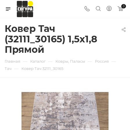
0
Ковер Тач
(32111_30165) 1,5х1,8
Прямой
—
—
—
—
Главная
Каталог
Ковры, Паласы
Россия
—
Тач
Ковер Тач 32111_30165