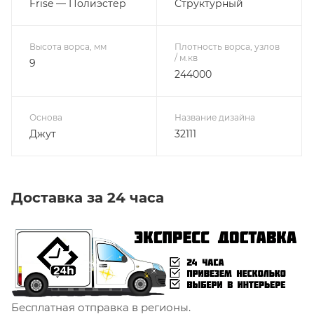
Frise — Полиэстер
Структурный
Высота ворса, мм
Плотность ворса, узлов
/ м.кв
9
244000
Основа
Название дизайна
Джут
32111
Доставка за 24 часа
Бесплатная отправка в регионы.