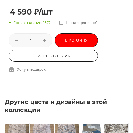
3,0х3,5
3,0х4,0
3,0х4,5
3,0х5,0
4 590
₽
/шт
3,0х5,5
3,0х6,0
-
Есть в наличии: 1572
Нашли дешевле?
В КОРЗИНУ
КУПИТЬ В 1 КЛИК
Хочу в подарок
Другие цвета и дизайны в этой
коллекции