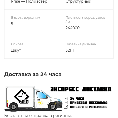
Frise — Полиэстер
Структурный
Высота ворса, мм
Плотность ворса, узлов
/ м.кв
9
244000
Основа
Название дизайна
Джут
32111
Доставка за 24 часа
Бесплатная отправка в регионы.