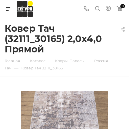
0
Ковер Тач
(32111_30165) 2,0х4,0
Прямой
—
—
—
—
Главная
Каталог
Ковры, Паласы
Россия
—
Тач
Ковер Тач 32111_30165