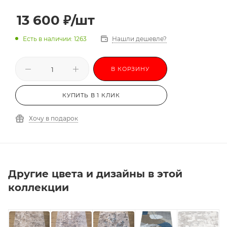
3,0х3,5
3,0х4,0
3,0х4,5
3,0х5,0
13 600
₽
/шт
3,0х5,5
3,0х6,0
-
Есть в наличии: 1263
Нашли дешевле?
В КОРЗИНУ
КУПИТЬ В 1 КЛИК
Хочу в подарок
Другие цвета и дизайны в этой
коллекции