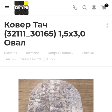
0
Ковер Тач
(32111_30165) 1,5х3,0
Овал
—
—
—
—
Главная
Каталог
Ковры, Паласы
Россия
—
Тач
Ковер Тач 32111_30165