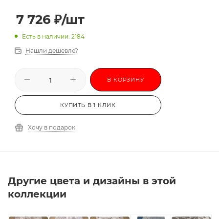
3,0х3,5
3,0х4,0
3,0х4,5
3,0х5,0
7 726
₽
/шт
3,0х5,5
3,0х6,0
-
Есть в наличии: 2184
Нашли дешевле?
В КОРЗИНУ
КУПИТЬ В 1 КЛИК
Хочу в подарок
Другие цвета и дизайны в этой
коллекции