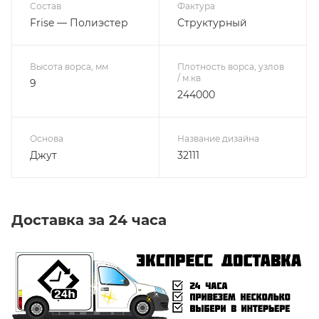
Состав
Фактура
Frise — Полиэстер
Структурный
Высота ворса, мм
Плотность ворса, узлов
/ м.кв
9
244000
Основа
Название дизайна
Джут
32111
Доставка за 24 часа