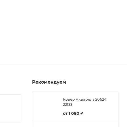
Рекомендуем
Ковер Акварель 20624
22133
от
1 080 ₽