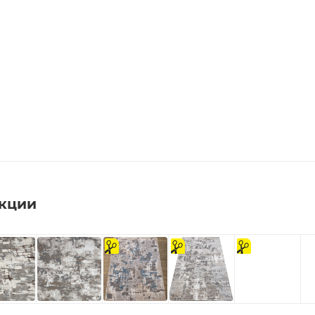
екции
на
На
на
отрез
отрез
отрез