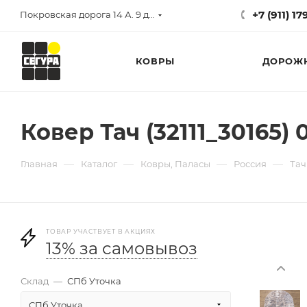
+7 (911) 1
Покровская дорога 14 А. 9 до 17
КОВРЫ
ДОРОЖ
Ковер Тач (32111_30165) 
—
—
—
—
Главная
Каталог
Ковры, Паласы
Россия
Тач
ТОВАР УЧАСТВУЕТ В АКЦИЯХ
13% за самовывоз
Склад
—
СПб Уточка
СПб Уточка