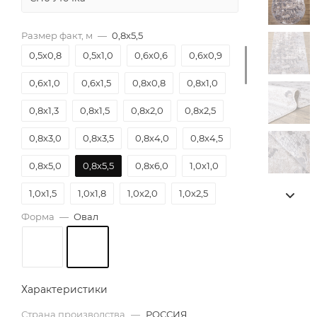
Размер факт, м
—
0,8х5,5
0,5х0,8
0,5х1,0
0,6х0,6
0,6х0,9
0,6х1,0
0,6х1,5
0,8х0,8
0,8х1,0
0,8х1,3
0,8х1,5
0,8х2,0
0,8х2,5
0,8х3,0
0,8х3,5
0,8х4,0
0,8х4,5
0,8х5,0
0,8х5,5
0,8х6,0
1,0х1,0
1,0х1,5
1,0х1,8
1,0х2,0
1,0х2,5
Форма
—
Овал
1,0х3,0
1,0х3,5
1,0х4,0
1,0х4,5
1,0х5,0
1,0х5,5
1,0х6,0
1,2х1,2
1,2х1,5
1,2х1,8
1,2х2,0
1,2х2,5
Характеристики
1,2х3,0
1,2х3,5
1,2х4,0
1,2х4,5
Страна производства
—
РОССИЯ