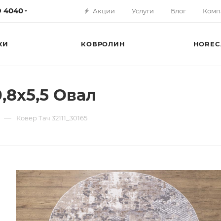
79 4040
Акции
Услуги
Блог
Комп
КИ
КОВРОЛИН
HOREC
0,8х5,5 Овал
—
Ковер Тач 32111_30165