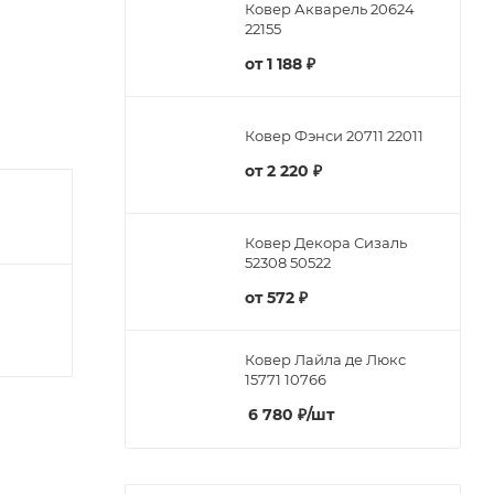
Ковер Акварель 20624
22155
от
1 188 ₽
Ковер Фэнси 20711 22011
от
2 220 ₽
Ковер Декора Сизаль
52308 50522
от
572 ₽
Ковер Лайла де Люкс
15771 10766
6 780
₽
/шт