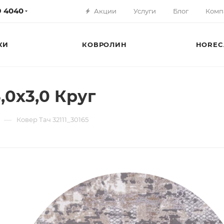
79 4040
Акции
Услуги
Блог
Комп
КИ
КОВРОЛИН
HOREC
3,0х3,0 Круг
—
Ковер Тач 32111_30165