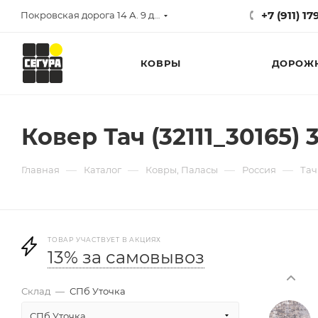
+7 (911) 1
Покровская дорога 14 А. 9 до 17
КОВРЫ
ДОРОЖ
Ковер Тач (32111_30165) 
—
—
—
—
Главная
Каталог
Ковры, Паласы
Россия
Тач
ТОВАР УЧАСТВУЕТ В АКЦИЯХ
13% за самовывоз
Склад
—
СПб Уточка
СПб Уточка