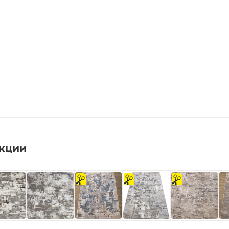
екции
на
На
на
отрез
отрез
отрез