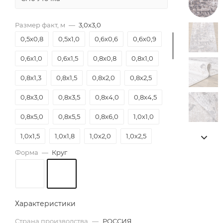
Размер факт, м
—
3,0х3,0
0,5х0,8
0,5х1,0
0,6х0,6
0,6х0,9
0,6х1,0
0,6х1,5
0,8х0,8
0,8х1,0
0,8х1,3
0,8х1,5
0,8х2,0
0,8х2,5
0,8х3,0
0,8х3,5
0,8х4,0
0,8х4,5
0,8х5,0
0,8х5,5
0,8х6,0
1,0х1,0
1,0х1,5
1,0х1,8
1,0х2,0
1,0х2,5
Форма
—
Круг
1,0х3,0
1,0х3,5
1,0х4,0
1,0х4,5
1,0х5,0
1,0х5,5
1,0х6,0
1,2х1,2
1,2х1,5
1,2х1,8
1,2х2,0
1,2х2,5
Характеристики
1,2х3,0
1,2х3,5
1,2х4,0
1,2х4,5
Страна производства
—
РОССИЯ