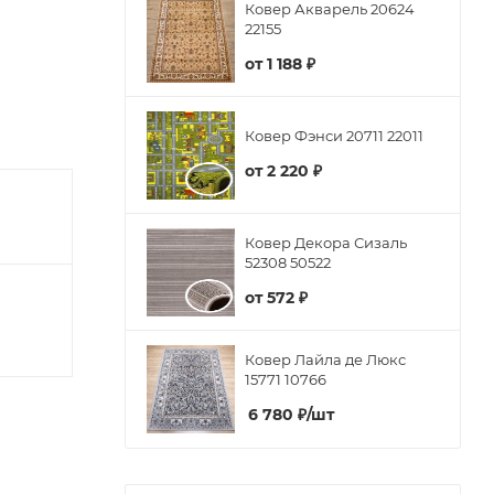
Ковер Акварель 20624
22155
от
1 188 ₽
Ковер Фэнси 20711 22011
от
2 220 ₽
Ковер Декора Сизаль
52308 50522
от
572 ₽
Ковер Лайла де Люкс
15771 10766
6 780
₽
/шт