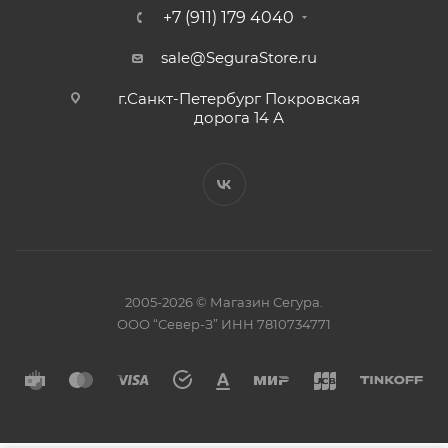
+7 (911) 179 4040
sale@SeguraStore.ru
г.Санкт-Петербург Покровская
дорога 14 А
2005-2026 © Магазин Сегура.
ООО “Север-З” ИНН 7810734771