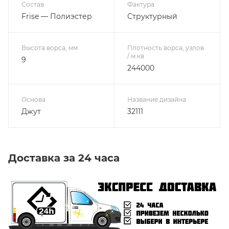
Состав
Фактура
Frise — Полиэстер
Структурный
Высота ворса, мм
Плотность ворса, узлов
/ м.кв
9
244000
Основа
Название дизайна
Джут
32111
Доставка за 24 часа