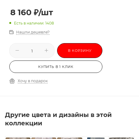
3,0х3,5
3,0х4,0
3,0х4,5
3,0х5,0
8 160
₽
/шт
3,0х5,5
3,0х6,0
-
Есть в наличии: 1408
Нашли дешевле?
В КОРЗИНУ
КУПИТЬ В 1 КЛИК
Хочу в подарок
Другие цвета и дизайны в этой
коллекции