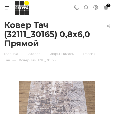
0
Ковер Тач
(32111_30165) 0,8х6,0
Прямой
—
—
—
—
Главная
Каталог
Ковры, Паласы
Россия
—
Тач
Ковер Тач 32111_30165