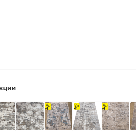
екции
на
На
на
отрез
отрез
отрез