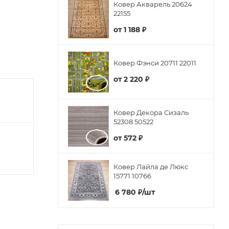
Ковер Акварель 20624
22155
от
1 188 ₽
Ковер Фэнси 20711 22011
от
2 220 ₽
Ковер Декора Сизаль
52308 50522
от
572 ₽
Ковер Лайла де Люкс
15771 10766
6 780
₽
/шт