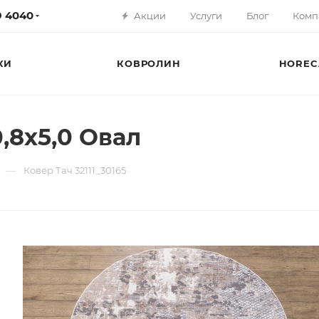
79 4040
Акции
Услуги
Блог
Комп
КИ
КОВРОЛИН
HOREC
0,8х5,0 Овал
—
Ковер Тач 32111_30165