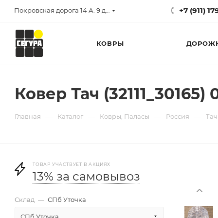
+7 (911) 1
Покровская дорога 14 А. 9 до 17
КОВРЫ
ДОРОЖ
Ковер Тач (32111_30165) 
—
—
—
—
Главная
Каталог
Ковры, Паласы
Россия
Тач
ТОВАР УЧАСТВУЕТ В АКЦИЯХ
13% за самовывоз
Склад
—
СПб Уточка
СПб Уточка