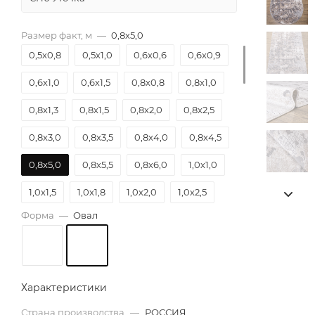
Размер факт, м
—
0,8х5,0
0,5х0,8
0,5х1,0
0,6х0,6
0,6х0,9
0,6х1,0
0,6х1,5
0,8х0,8
0,8х1,0
0,8х1,3
0,8х1,5
0,8х2,0
0,8х2,5
0,8х3,0
0,8х3,5
0,8х4,0
0,8х4,5
0,8х5,0
0,8х5,5
0,8х6,0
1,0х1,0
1,0х1,5
1,0х1,8
1,0х2,0
1,0х2,5
Форма
—
Овал
1,0х3,0
1,0х3,5
1,0х4,0
1,0х4,5
1,0х5,0
1,0х5,5
1,0х6,0
1,2х1,2
1,2х1,5
1,2х1,8
1,2х2,0
1,2х2,5
Характеристики
1,2х3,0
1,2х3,5
1,2х4,0
1,2х4,5
Страна производства
—
РОССИЯ