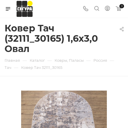
0
Ковер Тач
(32111_30165) 1,6х3,0
Овал
—
—
—
—
Главная
Каталог
Ковры, Паласы
Россия
—
Тач
Ковер Тач 32111_30165