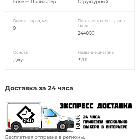
Frise — Полиэстер
Структурный
Высота ворса, мм
Плотность ворса, узлов
/ м.кв
9
244000
Основа
Название дизайна
Джут
32111
Доставка за 24 часа
Бесплатная отправка в регионы.