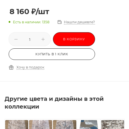
3,0х3,5
3,0х4,0
3,0х4,5
3,0х5,0
8 160
₽
/шт
3,0х5,5
3,0х6,0
-
Есть в наличии: 1358
Нашли дешевле?
В КОРЗИНУ
КУПИТЬ В 1 КЛИК
Хочу в подарок
Другие цвета и дизайны в этой
коллекции