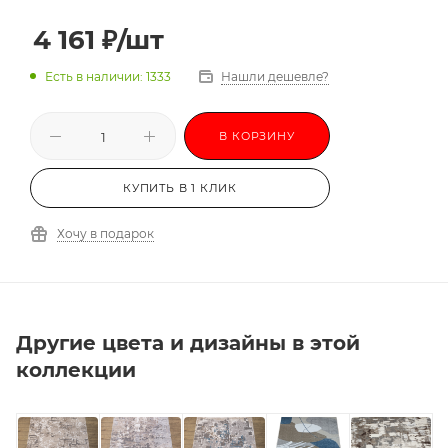
3,0х3,5
3,0х4,0
3,0х4,5
3,0х5,0
4 161
₽
/шт
3,0х5,5
3,0х6,0
-
Есть в наличии: 1333
Нашли дешевле?
В КОРЗИНУ
КУПИТЬ В 1 КЛИК
Хочу в подарок
Другие цвета и дизайны в этой
коллекции