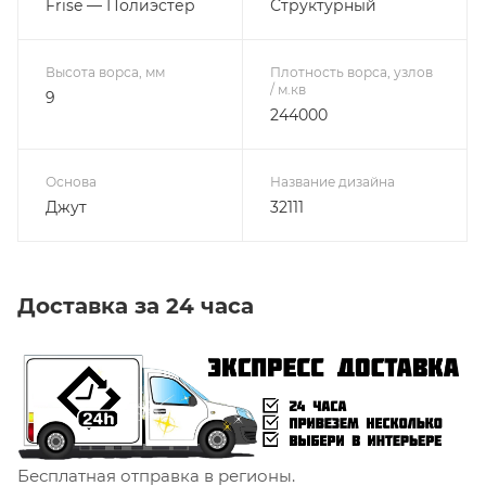
Frise — Полиэстер
Структурный
Высота ворса, мм
Плотность ворса, узлов
/ м.кв
9
244000
Основа
Название дизайна
Джут
32111
Доставка за 24 часа
Бесплатная отправка в регионы.