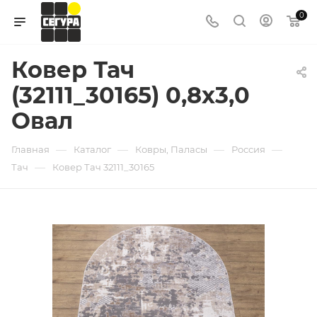
0
Ковер Тач
(32111_30165) 0,8х3,0
Овал
—
—
—
—
Главная
Каталог
Ковры, Паласы
Россия
—
Тач
Ковер Тач 32111_30165