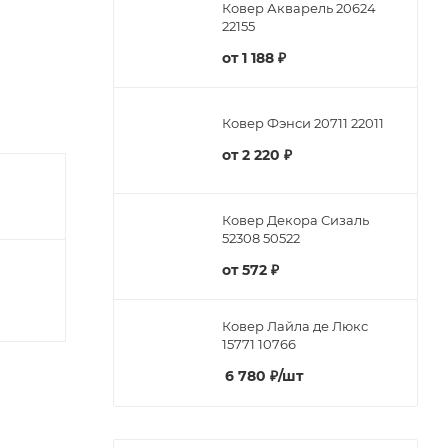
Ковер Акварель 20624
22155
от
1 188 ₽
Ковер Фэнси 20711 22011
от
2 220 ₽
Ковер Декора Сизаль
52308 50522
от
572 ₽
Ковер Лайла де Люкс
15771 10766
6 780
₽
/шт