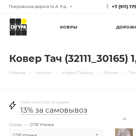
+7 (911) 1
Покровская дорога 14 А. 9 до 17
КОВРЫ
ДОРОЖ
Ковер Тач (32111_30165) 
—
—
—
—
Главная
Каталог
Ковры, Паласы
Россия
Тач
ТОВАР УЧАСТВУЕТ В АКЦИЯХ
13% за самовывоз
Склад
—
СПб Уточка
СПб Уточка