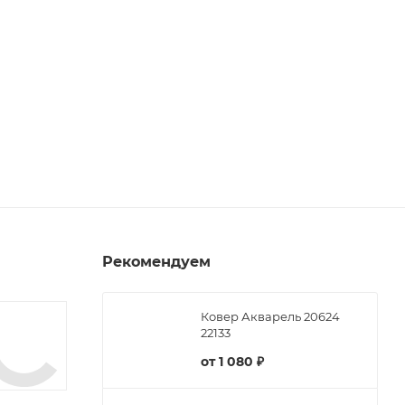
Рекомендуем
Ковер Акварель 20624
22133
от
1 080 ₽