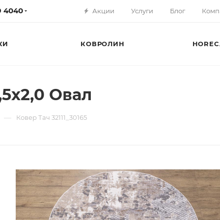
79 4040
Акции
Услуги
Блог
Комп
КИ
КОВРОЛИН
HOREC
1,5х2,0 Овал
—
Ковер Тач 32111_30165