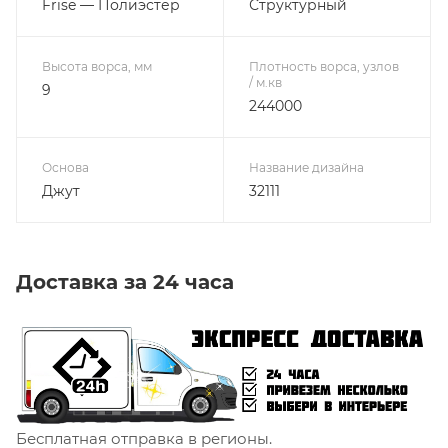
Frise — Полиэстер
Структурный
Высота ворса, мм
Плотность ворса, узлов
/ м.кв
9
244000
Основа
Название дизайна
Джут
32111
Доставка за 24 часа
Бесплатная отправка в регионы.