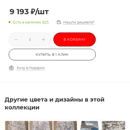
3,0х3,5
3,0х4,0
3,0х4,5
3,0х5,0
9 193
₽
/шт
3,0х5,5
3,0х6,0
-
Есть в наличии: 825
Нашли дешевле?
В КОРЗИНУ
КУПИТЬ В 1 КЛИК
Хочу в подарок
Другие цвета и дизайны в этой
коллекции