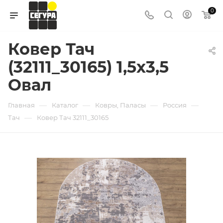
0
Ковер Тач
(32111_30165) 1,5х3,5
Овал
—
—
—
—
Главная
Каталог
Ковры, Паласы
Россия
—
Тач
Ковер Тач 32111_30165