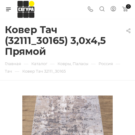
0
Ковер Тач
(32111_30165) 3,0х4,5
Прямой
—
—
—
—
Главная
Каталог
Ковры, Паласы
Россия
—
Тач
Ковер Тач 32111_30165