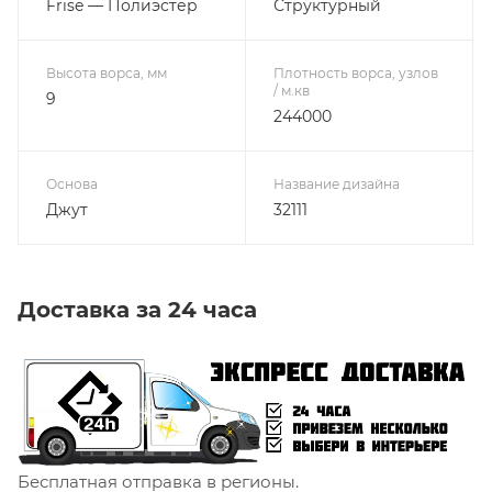
Frise — Полиэстер
Структурный
Высота ворса, мм
Плотность ворса, узлов
/ м.кв
9
244000
Основа
Название дизайна
Джут
32111
Доставка за 24 часа
Бесплатная отправка в регионы.