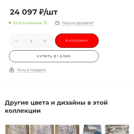
3,0х3,5
3,0х4,0
3,0х4,5
3,0х5,0
24 097
₽
/шт
3,0х5,5
3,0х6,0
-
Есть в наличии: 15
Нашли дешевле?
В КОРЗИНУ
КУПИТЬ В 1 КЛИК
Хочу в подарок
Другие цвета и дизайны в этой
коллекции