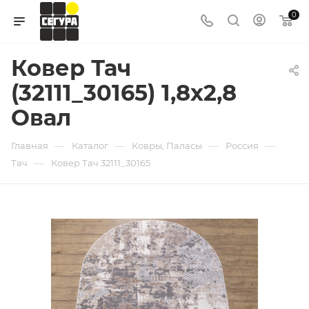
0
Ковер Тач
(32111_30165) 1,8х2,8
Овал
—
—
—
—
Главная
Каталог
Ковры, Паласы
Россия
—
Тач
Ковер Тач 32111_30165