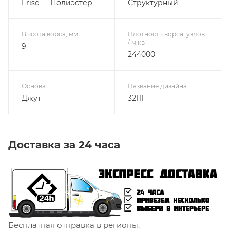
Frise — Полиэстер
Структурный
Высота ворса, мм
Плотность ворса, узлов
/ м.кв
9
244000
Основа
Название дизайна
Джут
32111
Доставка за 24 часа
Бесплатная отправка в регионы.