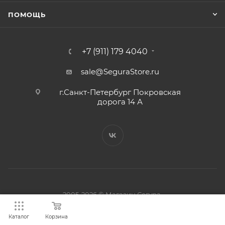
ПОМОЩЬ
+7 (911) 179 4040
sale@SeguraStore.ru
г.Санкт-Петербург Покровская
дорога 14 А
2005-2026 © Магазин Сегура.
ООО “Север-З” ИНН 7810734771
Каталог
Корзина